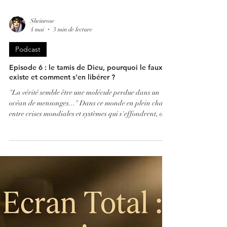
Sheinrose
4 mai
3 min de lecture
Podcast
Episode 6 : le tamis de Dieu, pourquoi le faux
existe et comment s'en libérer ?
"La vérité semble être une molécule perdue dans un
océan de mensonges..." Dans ce monde en plein chaos,
entre crises mondiales et systèmes qui s'effondrent, on
peut se demander : pourquoi le "Faux" semble-t-il
prendre toute la place ? S'agit-il d'un simple décor ou
d'une étape nécessaire de notre histoire ?