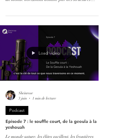
pyramidales — où règnent le paraître, la hiérarchie et
la quête d'importance — le Ciel déploie une tout autre
géométrie. Découvrez un extrait exclusif de notre
nouvel épisode. En nous appuyant sur la Torah 183 du
Likouté Moharan de Rabbi Nahman de Breslev et la
paracha Behaalotekha, nous explorons le secret du «
Cercle des Ju
Load video
Sheinrose
3 juin
1 min de lecture
Podcast
Episode 7 : le souffle court, de la geoula à la
yeshouah
Le monde sature, les élites vacillent, les frontières