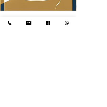
Sheinrose
22 févr.
1 min de lecture
Podcast
Episode 3 : lumière et Captivité, discerner les
forces à l'œuvre dans le monde (1/1)
Et si les scandales qui secouent notre époque n'étaient
que la partie émergée d'un mécanisme millénaire ?
Dans notre quête de compréhension spirituelle, nous