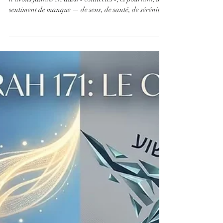
Episode 5 : Ecran total, pourquoi nous ne
voyons plus la lumière ?
Dans un monde saturé d’écrans numériques, nous
n’avons jamais été aussi « connectés », et pourtant, le
sentiment de manque — de sens, de santé, de sérénité
— n’a jamais été aussi présent. Et si la véritable
barrière n'était pas celle que vous tenez entre vos
mains, mais un écran spirituel que nous construisons
sans le savoir ?