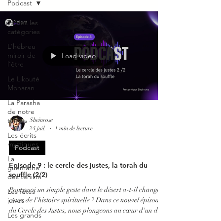
Podcast
Toutes les
catégories
L'hébreu
miroir de
Load video
l'être
Le Likouté
Moharan
La Parasha
de notre
temps
Sheinrose
24 juil.
1 min de lecture
Les écrits
mystiques
Podcast
La
Episode 9 : le cercle des justes, la torah du
guematria
souffle (2/2)
des tehilim
Pourquoi un simple geste dans le désert a-t-il changé le
Les fêtes
juives
cours de l'histoire spirituelle ? Dans ce nouvel épisode
du Cercle des Justes, nous plongeons au cœur d'un des
Les grands
secrets les plus vertigineux de la géométrie divine : le