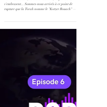
s'embrasent... Sommes-nous arrivés à ce point de
rupture que la Torah nomme le "Kotzer Rouach" — ce
fameux souffle court qui précède les grands
bouleversements de l'Histoire ? Aujourd'hui, tous les
regards sont tournés vers la "Guéoula", cette
délivrance physique, politique et collective que chacun
appelle de ses vœux. Mais reconstruire les murs suffit-
il à guérir les cœurs ?