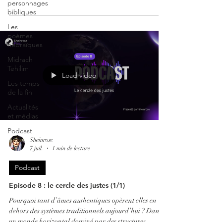
personnages
passage de la force du bâton à la puissance de la
bibliques
parole.
Les
poèmes
hébraïques
Midrach
Tehilim
Load video
Les temps
de la fin
Actualités
et médias
Podcast
Sheinrose
7 juil.
1 min de lecture
Podcast
Episode 8 : le cercle des justes (1/1)
Pourquoi tant d’âmes authentiques opèrent elles en
dehors des systèmes traditionnels aujourd’hui ? Dans
un monde horizontal dominé par des structures