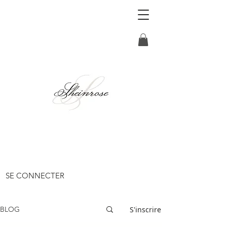
SE CONNECTER
S'inscrire
BLOG