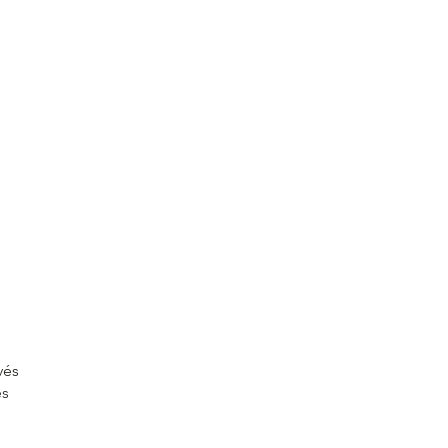
vés
és