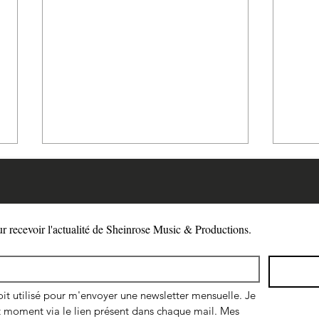
ur recevoir l'actualité de Sheinrose Music & Productions.
Daniel 7:7-8 la guerre en
La ro
t utilisé pour m'envoyer une newsletter mensuelle. Je 
Israël a été déclenchée
et l
moment via le lien présent dans chaque mail. Mes 
parti