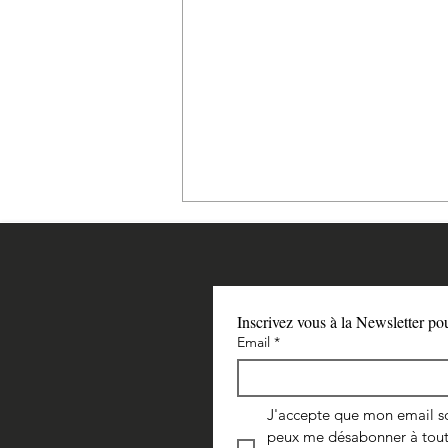
Inscrivez vous à la Newsletter po
Email
*
Le chant nouveau pour le
J'accepte que mon email soi
renouvellement du Monde
peux me désabonner à tout 