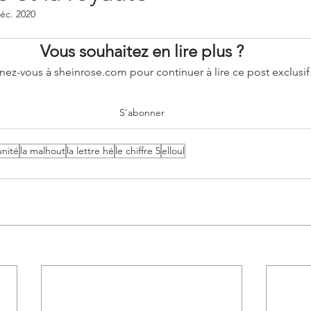
éc. 2020
rsonnages bibliques
Les poèmes hébraïques
Vous souhaitez en lire plus ?
ez-vous à sheinrose.com pour continuer à lire ce post exclusif
a fin
Actualités et médias
Podcast
S'abonner
unité
la malhout
la lettre hé
le chiffre 5
elloul