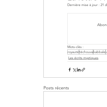
Dernière mise à jour :
21 d
Les fêtes juives
Les grands pe
Abonn
Midrach Tehilim
Les temps de l
Mots-clés :
royauté
téchouva
kabbale
Les écrits mystiques
Posts récents