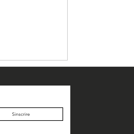
Sinscrire
se d'Israël selon le Zohar
a kabbalah (Deuxième
e)