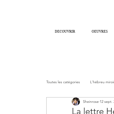
DECOUVRIR
OEUVRES
Toutes les catégories
L'hébreu miroir
Sheinrose
12 sept.
La Parasha de notre temps
Le
La lettre H