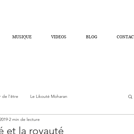
MUSIQUE
VIDEOS
BLOG
CONTAC
 de l'être
Le Likouté Moharan
 2019
2 min de lecture
s écrits mystiques
La guematria des tehilim
é et la royauté