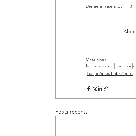
Dernière mise à jour :
13 n
Les fêtes juives
Les grands pe
Abonn
Midrach Tehilim
Les temps de l
Mots-clés :
hebreu
poeme
poetesse
o
Les poèmes hébraïques
Posts récents