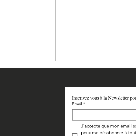
Inscrivez vous à la Newsletter po
Email
*
La beauté des filles d'Acher
J'accepte que mon email soi
peux me désabonner à tout 