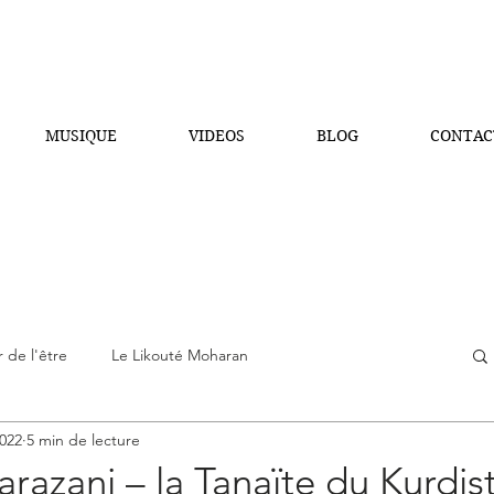
MUSIQUE
VIDEOS
BLOG
CONTAC
 de l'être
Le Likouté Moharan
2022
5 min de lecture
s écrits mystiques
La guematria des tehilim
razani – la Tanaïte du Kurdist