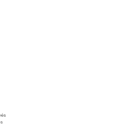
vés
és