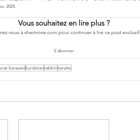
ov. 2025
rsonnages bibliques
Les poèmes hébraïques
Vous souhaitez en lire plus ?
ez-vous à sheinrose.com pour continuer à lire ce post exclusif
a fin
Actualités et médias
Podcast
S'abonner
snat barazani
kurdistan
rabbin
tanaïte