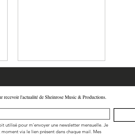
ur recevoir l'actualité de Sheinrose Music & Productions.
La reine Esther, la femme par
t utilisé pour m'envoyer une newsletter mensuelle. Je 
excellence (1ère partie)
moment via le lien présent dans chaque mail. Mes 