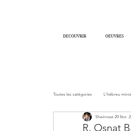
DECOUVRIR
OEUVRES
Toutes les catégories
L'hébreu miroir
Sheinrose
20 févr. 
La Parasha de notre temps
Le
R. Osnat Ba