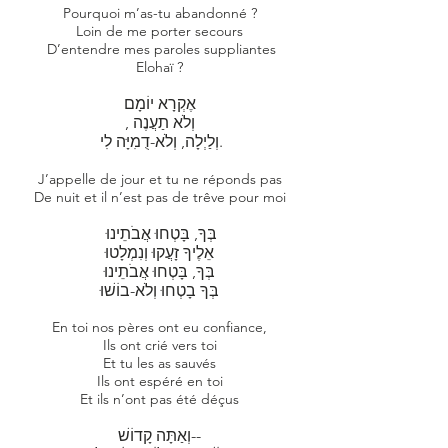
Pourquoi m’as-tu abandonné ?
Loin de me porter secours
D’entendre mes paroles suppliantes
Elohaï ?
אֶקְרָא יוֹמָם
, וְלֹא תַעֲנֶה
וְלַיְלָה, וְלֹא-דֻמִיָּה לִי.
J’appelle de jour et tu ne réponds pas
De nuit et il n’est pas de trêve pour moi
בְּךָ, בָּטְחוּ אֲבֹתֵינוּ
אֵלֶיךָ זָעֲקוּ וְנִמְלָטוּ
בְּךָ, בָּטְחוּ אֲבֹתֵינוּ
בְּךָ בָטְחוּ וְלֹא-בוֹשׁוּ
​En toi nos pères ont eu confiance,
Ils ont crié vers toi
Et tu les as sauvés
Ils ont espéré en toi
Et ils n’ont pas été déçus
​וְאַתָּה קָדוֹשׁ--