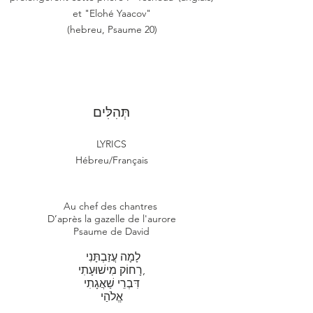
et "Elohé Yaacov"
(hebreu, Psaume 20)
תְּהִלִּים
LYRICS
Hébreu/Français
Au chef des chantres
D’après la gazelle de l'aurore
Psaume de David
לָמָה עֲזַבְתָּנִי
רָחוֹק מִישׁוּעָתִי,
דִּבְרֵי שַׁאֲגָתִי
אֱלֹהַי