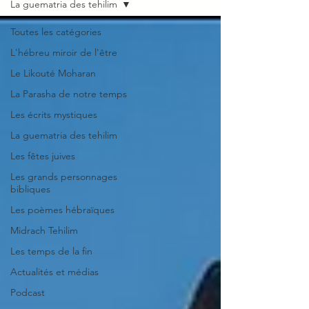
La guematria des tehilim
Toutes les catégories
L'hébreu miroir de l'être
Le Likouté Moharan
La Parasha de notre temps
Les écrits mystiques
La guematria des tehilim
Les fêtes juives
Les grands personnages
bibliques
Les poèmes hébraïques
Midrach Tehilim
Les temps de la fin
Actualités et médias
Podcast