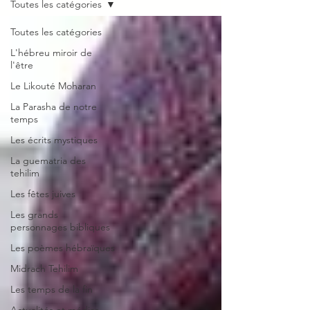
Toutes les catégories
Toutes les catégories
L'hébreu miroir de
l'être
Le Likouté Moharan
La Parasha de notre
temps
Les écrits mystiques
La guematria des
tehilim
Les fêtes juives
Les grands
personnages bibliques
Les poèmes hébraïques
Midrach Tehilim
Les temps de la fin