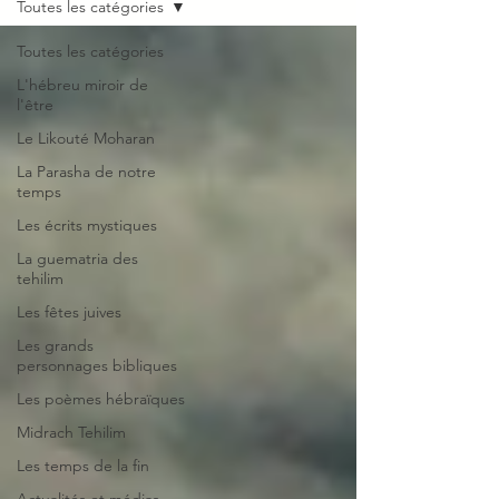
Toutes les catégories
Toutes les catégories
L'hébreu miroir de
l'être
Le Likouté Moharan
La Parasha de notre
temps
Les écrits mystiques
La guematria des
tehilim
Les fêtes juives
Les grands
personnages bibliques
Les poèmes hébraïques
Midrach Tehilim
Les temps de la fin