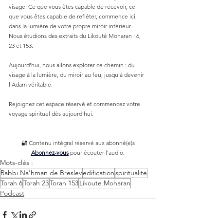
visage. Ce que vous êtes capable de recevoir, ce 
que vous êtes capable de refléter, commence ici, 
dans la lumière de votre propre miroir intérieur. 
Nous étudions des extraits du Likouté Moharan I 6, 
23 et 153
.
Aujourd’hui, nous allons explorer ce chemin : du 
visage à la lumière, du miroir au feu, jusqu’à devenir 
l’Adam véritable.
Rejoignez cet espace réservé et commencez votre 
voyage spirituel dès aujourd’hui.
🔐 Contenu intégral réservé aux abonné(e)s
Abonnez-vous
 pour écouter l'audio.
Mots-clés :
Rabbi Na'hman de Breslev
edification
spiritualite
Torah 6
Torah 23
Torah 153
Likoute Moharan
Podcast