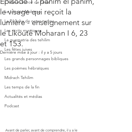
Episode 1 : panim el panim,
L'hébreu miroir de l'être
le visage qui reçoit la
Le Likouté Moharan
lumière - enseignement sur
La Parasha de notre temps
Les écrits mystiques
le Likouté Moharan I 6, 23
La guematria des tehilim
et 153.
Les fêtes juives
Dernière mise à jour :
il y a 5 jours
Les grands personnages bibliques
Les poèmes hébraïques
Midrach Tehilim
Les temps de la fin
Actualités et médias
Podcast
Avant de parler, avant de comprendre, il y a le 