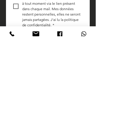
à tout moment via le lien présent 
dans chaque mail. Mes données 
restent personnelles, elles ne seront 
jamais partagées. J'ai lu la politique 
de confidentialité.
*
Contact
:
sheinrose.prod@gmail.com
Faire un don