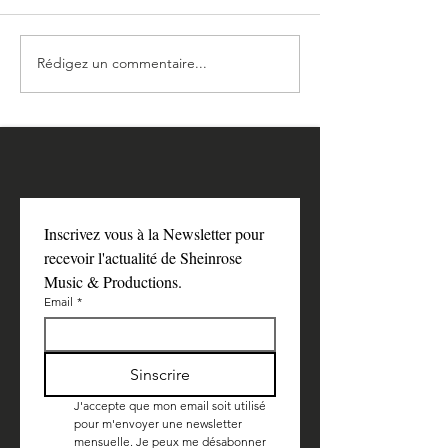
Rédigez un commentaire...
Episode 3 : lumière et
Episode 2 : le se
Captivité, discerner les
puits et de la ter
forces à l'œuvre dans le
inspiré de la To
monde (1/1)
Likouté Moharan
Nahman de Bres
Inscrivez vous à la Newsletter pour 
recevoir l'actualité de Sheinrose 
Music & Productions.
Email
*
Sinscrire
J'accepte que mon email soit utilisé 
pour m'envoyer une newsletter 
mensuelle. Je peux me désabonner 